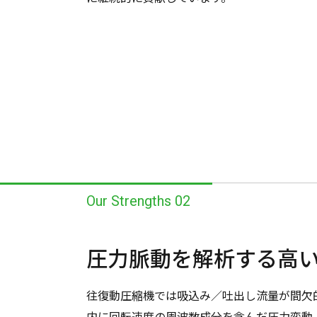
Our Strengths 02
圧力脈動を
解析する
高
往復動圧縮機では吸込み／吐出し流量が間欠
内に回転速度の周波数成分を含んだ圧力変動