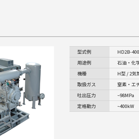
型式例
HD2B-40
用途例
石油・化
機種
H型 / 2気
取扱ガス
窒素・エ
吐出圧力
~98MPa
定格動力
~400kW