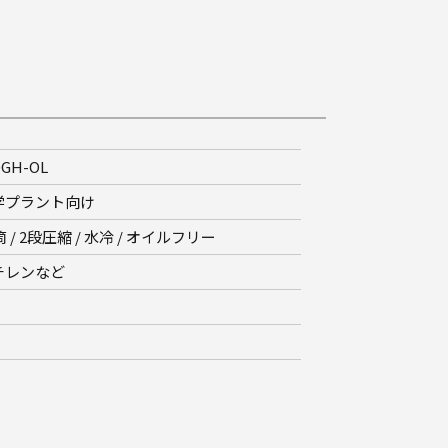
0GH-OL
学プラント向け
筒 / 2段圧縮 / 水冷 / オイルフリー
チレンなど