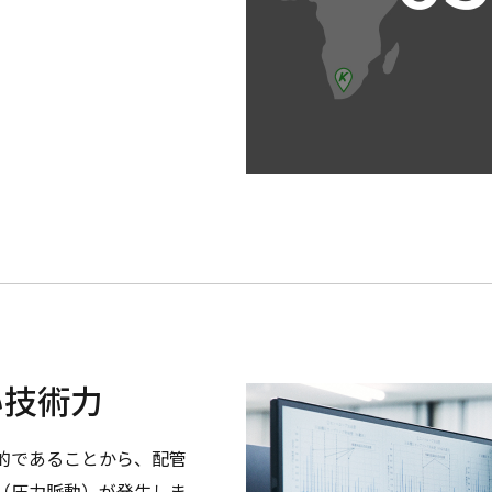
い
技術力
的であることから、配管
（圧力脈動）が発生しま