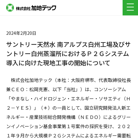
採用フロー(新卒)
よくある質問(キャリア・新卒)
2024年2月20日
サントリー天然水 南アルプス白州工場及びサ
ントリー白州蒸溜所におけるＰ２Ｇシステム
導入に向けた現地工事の開始について
株式会社加地テック（本社：大阪府堺市、代表取締役社長
兼ＣＥＯ：松岡克憲、以下「当社」）は、コンソーシアム
「やまなし・ハイドロジェン・エネルギー・ソサエティ（Ｈ
２－ＹＥＳ）」（＊）の一員として、国立研究開発法人新エ
ネルギー・産業技術総合開発機構（ＮＥＤＯ）によるグリー
ンイノベーション基金事業第１号案件の採択を受け、２０２
１年９月から大規模Ｐ２Ｇシステムによるエネルギー需要転