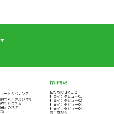
す。
採用情報
私たちKAJIのこと
ポレートガバナンス
社員インタビュー01
本的な考え方及び体制
社員インタビュー02
部統制システム
社員インタビュー03
報開示の基準
社員インタビュー04
事項
若手座談会